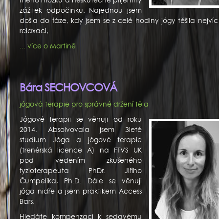
zážitek odpočinku. Najednou jsem
došla do fáze, kdy jsem se z celé hodiny jógy těšila nejví
relaxaci,…
... více o Martině
Bára SECHOVCOVÁ
jógová terapie pro správné držení těla
Jógové terapii se věnuji od roku
2014. Absolvovala jsem 3leté
studium Jóga a jógové terapie
(trenérská licence A) na FTVS UK
pod vedením zkušeného
fyzioterapeuta PhDr. Jiřího
Čumpelíka, Ph.D. Dále se věnuji
jóga nidře a jsem praktikem Access
Bars.
Hledáte kompenzaci k sedavému