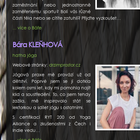
zaměstnání nebo jednostranně
zaměřenému sportu? Bolí vás různé
části těla nebo se cítíte zatuhlí? Přijďte vyzkoušet…
... více o Báře
Bára KLEŇHOVÁ
hatha jóga
Webové stránky:
drzimprostor.cz
Jógová praxe mě provází už od
dětství. Poprvé jsem se jí dotkla
kolem osmi let, kdy mi pomohla najít
klid a soustředění. To, co jsem tehdy
zažila, mě inspirovalo stát se
lektorkou a sdílet jógu s ostatními.
S certifikací RYT 200 od Yoga
Alliance a zkušenostmi z Čech i
Indie vedu…
... více o Báře