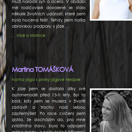
muži narodili syn a dcera. V období
mé rodičovské dovolené se stalo
několik životních událostí, které jsem
byla nucena řešit. Tehdy jsem našla
obrovskou podporu v józe.…
... více o Monice
Martina TOMÁŠKOVÁ
hatha jóga s prvky jógové terapie
K józe jsem se dostala díky své
autonehodě před 13-ti lety. Byl to
bod, kdy jsem se musela v životě
zastavit a trochu nad sebou
zapřemýšlet. Po roce cvičení jsem
zjistila, že docházím do, pro mne
zvláštního stavu, bylo to odpojení
mého mozku a neskutečně příjemný