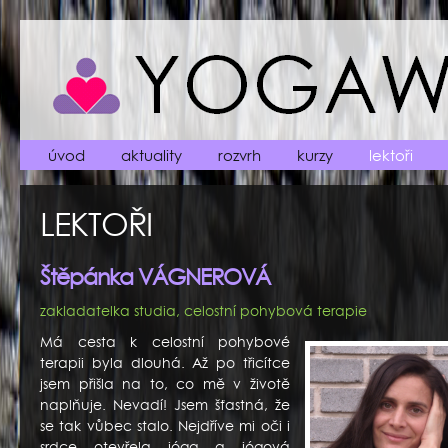
úvod
aktuality
rozvrh
kurzy
lektoři
LEKTOŘI
Štěpánka VÁGNEROVÁ
zakladatelka studia, celostní pohybová terapie
Má cesta k celostní pohybové
terapii byla dlouhá. Až po třicítce
jsem přišla na to, co mě v životě
naplňuje. Nevadí! Jsem šťastná, že
se tak vůbec stalo. Nejdříve mi oči i
srdce otevřela jóga a jógová