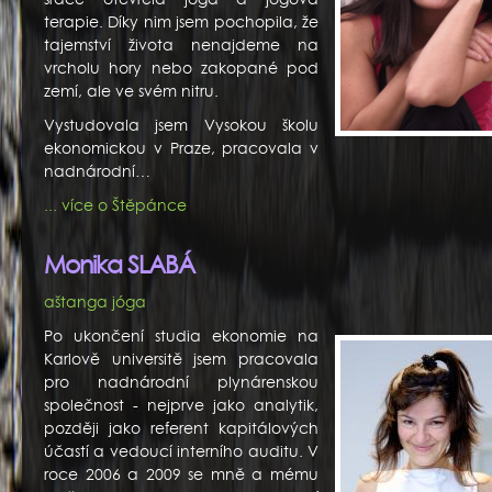
terapie. Díky nim jsem pochopila, že
tajemství života nenajdeme na
vrcholu hory nebo zakopané pod
zemí, ale ve svém nitru.
Vystudovala jsem Vysokou školu
ekonomickou v Praze, pracovala v
nadnárodní…
... více o Štěpánce
Monika SLABÁ
aštanga jóga
Po ukončení studia ekonomie na
Karlově universitě jsem pracovala
pro nadnárodní plynárenskou
společnost - nejprve jako analytik,
později jako referent kapitálových
účastí a vedoucí interního auditu. V
roce 2006 a 2009 se mně a mému